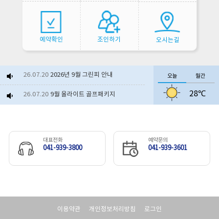
예약확인
조인하기
오시는길
26.07.20
2026년 9월 그린피 안내
오늘
월간
28℃
26.07.20
9월 올라이트 골프패키지
26.06.23
2026년 8월 그린피 안내
26.07.06
보령베이스 얼음생수 제공 이...
대표전화
예약문의
041-939-3800
041-939-3601
26.06.10
부분 셀프(노캐디)라운드 운...
26.06.17
보령베이스 서비스 제공 이벤...
26.07.21
야외수영장 개장
이용약관
개인정보처리방침
로그인