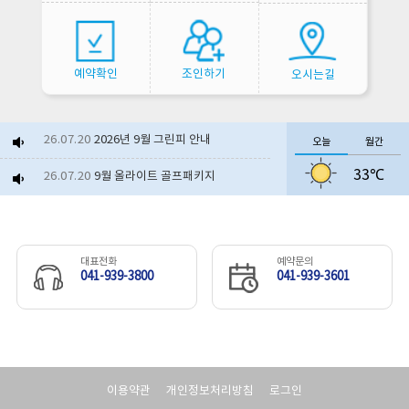
예약확인
조인하기
오시는길
26.07.20
2026년 9월 그린피 안내
오늘
월간
33℃
26.07.20
9월 올라이트 골프패키지
26.06.23
2026년 8월 그린피 안내
26.07.06
보령베이스 얼음생수 제공 이...
대표전화
예약문의
041-939-3800
041-939-3601
26.06.10
부분 셀프(노캐디)라운드 운...
26.06.17
보령베이스 서비스 제공 이벤...
26.07.21
야외수영장 개장
이용약관
개인정보처리방침
로그인