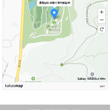
충청남도 보령시 옥마벚길 64
100m
길찾기