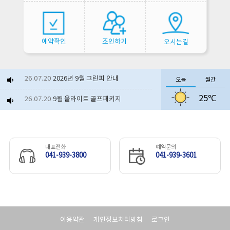
예약확인
조인하기
오시는길
26.07.20
2026년 9월 그린피 안내
오늘
월간
25℃
26.07.20
9월 올라이트 골프패키지
26.06.23
2026년 8월 그린피 안내
26.07.06
보령베이스 얼음생수 제공 이...
대표전화
예약문의
041-939-3800
041-939-3601
26.06.10
부분 셀프(노캐디)라운드 운...
26.06.17
보령베이스 서비스 제공 이벤...
26.07.21
야외수영장 개장
이용약관
개인정보처리방침
로그인